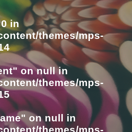
0 in
content/themes/mps-
14
nt" on null in
content/themes/mps-
15
name" on null in
content/themes/mps-