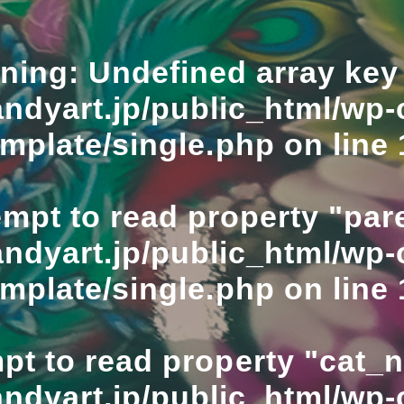
ning
: Undefined array key 
ndyart.jp/public_html/wp-
emplate/single.php
on line
empt to read property "pare
ndyart.jp/public_html/wp-
emplate/single.php
on line
mpt to read property "cat_
ndyart.jp/public_html/wp-