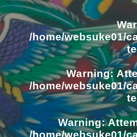
War
/home/websuke01/ca
t
Warning
: Att
/home/websuke01/ca
t
Warning
: Atte
/home/websuke01/ca