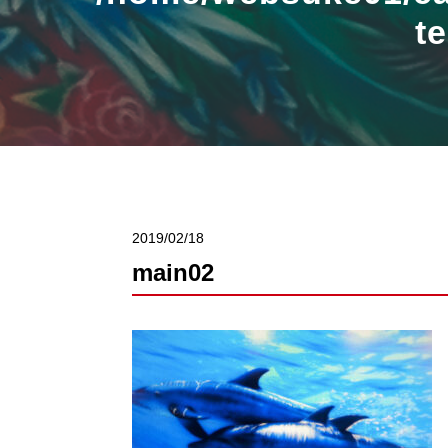
t
2019/02/18
main02