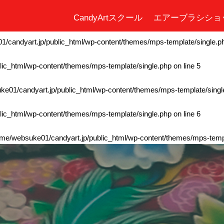
CandyArtスクール
エアーブラシショ
ic_html/wp-content/themes/mps-template/single.php
on line
4
/candyart.jp/public_html/wp-content/themes/mps-template/single.p
ic_html/wp-content/themes/mps-template/single.php
on line
5
e01/candyart.jp/public_html/wp-content/themes/mps-template/singl
ic_html/wp-content/themes/mps-template/single.php
on line
6
me/websuke01/candyart.jp/public_html/wp-content/themes/mps-templ