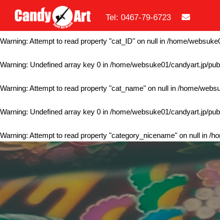
Tel: 0467-79-6723
Warning
: Undefined array key 0 in
/home/websuke01/candyart.jp/publ
Warning
: Attempt to read property "cat_ID" on null in
/home/websuke01
Warning
: Undefined array key 0 in
/home/websuke01/candyart.jp/publ
Warning
: Attempt to read property "cat_name" on null in
/home/websuk
Warning
: Undefined array key 0 in
/home/websuke01/candyart.jp/publ
Warning
: Attempt to read property "category_nicename" on null in
/ho