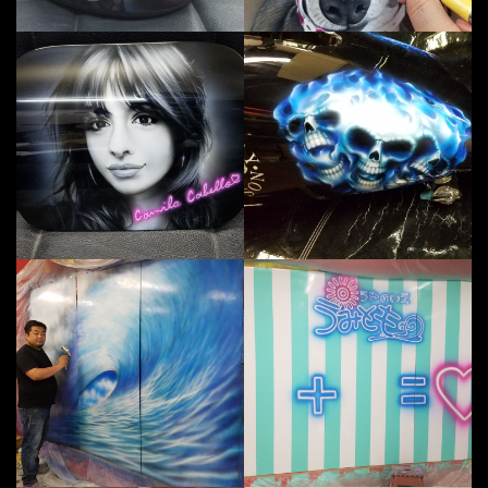
給油口にカミラカべロをモノトーン
ハ
お店の壁用ににアートパネルを制作
海