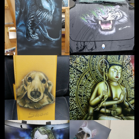
革のスマホカバーにワンちゃん描き
不
ボンネットにジョーカー描かせてい
キ