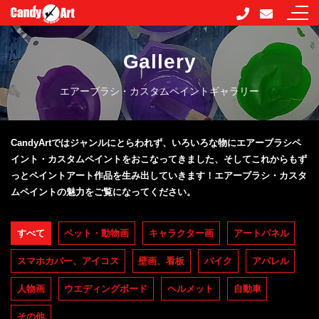
Gallery
エアーブラシ・カスタムペイントギャラリー
CandyArtではジャンルにとらわれず、いろいろな物にエアーブラシペ
イント・カスタムペイントをおこなってきました、そしてこれからもず
っとペイントアート作品を生み出していきます！エアーブラシ・カスタ
ムペイントの魅力をご覧になってください。
すべて
ペット・動物画
キャラクター画
アートパネル
スマホカバー、アイコス
壁画、看板
バイク
アパレル
人物画
ウエディングボード
ヘルメット
自動車
その他