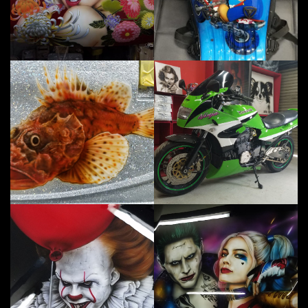
クーラーBOXにオニオコゼを描き
K
ITの怖～いピエロを描いてみました
ス