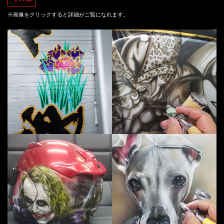
※画像をクリックすると詳細がご覧になれます。
トラックのゲートに花菖蒲(はなし
バ
フルフェイスにバットマンとジョー
ワ