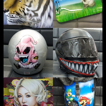
フルフェイスに魔人ブゥを描きまし
フ
ボンネットに倖田來未さんを描きま
リ