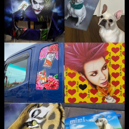
トラックの窓パネルに牡丹のエアブ
X
エアブラシで虎を描きました！
ウ