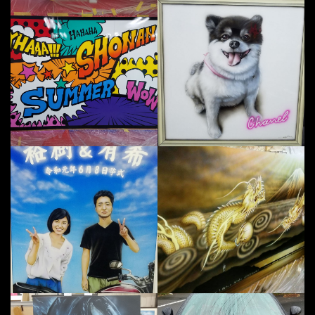
インスタ栄えするアートパネル制作
エ
ウェデイングボード制作しました～
龍
ヴェノム描いてみました！
マ