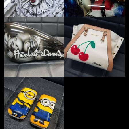
ハーレータンクエアーブラシ モノ
布
アイコスをミニオンにしてみました