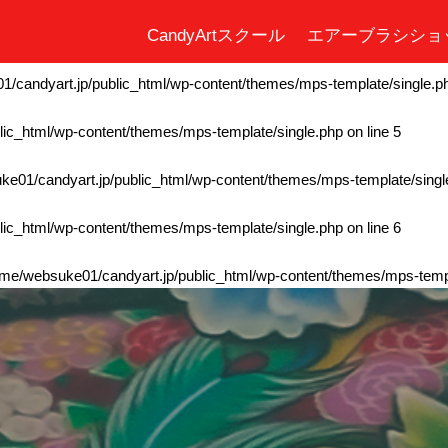
CandyArtスクール
エアーブラシショ
ic_html/wp-content/themes/mps-template/single.php
on line
4
/candyart.jp/public_html/wp-content/themes/mps-template/single.p
ic_html/wp-content/themes/mps-template/single.php
on line
5
e01/candyart.jp/public_html/wp-content/themes/mps-template/singl
ic_html/wp-content/themes/mps-template/single.php
on line
6
me/websuke01/candyart.jp/public_html/wp-content/themes/mps-templ