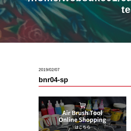
t
2019/02/07
bnr04-sp