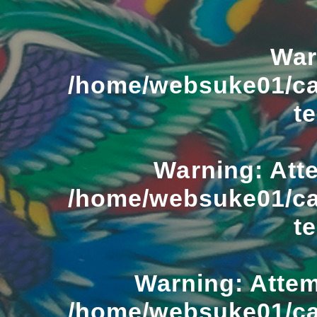
War
/home/websuke01/ca
t
Warning
: Att
/home/websuke01/ca
t
Warning
: Atte
/home/websuke01/ca