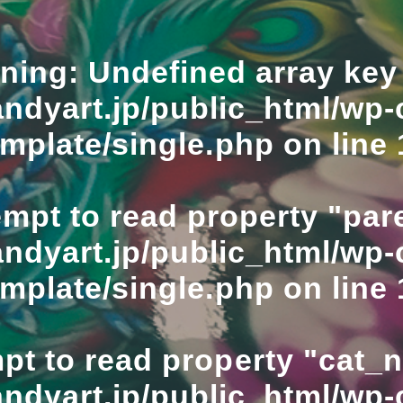
ning
: Undefined array key 
ndyart.jp/public_html/wp-
emplate/single.php
on line
empt to read property "pare
ndyart.jp/public_html/wp-
emplate/single.php
on line
mpt to read property "cat_
ndyart.jp/public_html/wp-