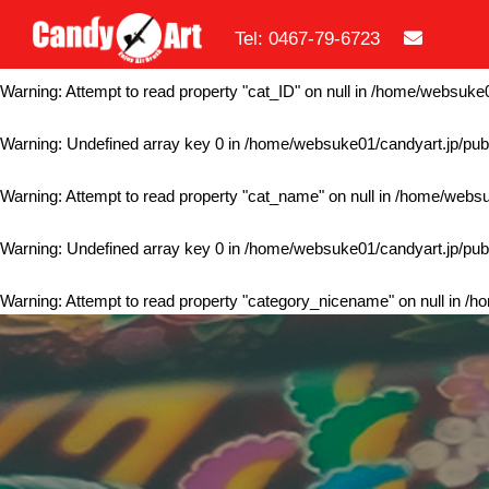
Tel: 0467-79-6723
Warning
: Undefined array key 0 in
/home/websuke01/candyart.jp/publ
Warning
: Attempt to read property "cat_ID" on null in
/home/websuke01
Warning
: Undefined array key 0 in
/home/websuke01/candyart.jp/publ
Warning
: Attempt to read property "cat_name" on null in
/home/websuk
Warning
: Undefined array key 0 in
/home/websuke01/candyart.jp/publ
Warning
: Attempt to read property "category_nicename" on null in
/ho