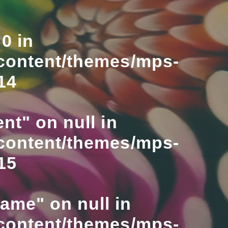
0 in
content/themes/mps-
14
nt" on null in
content/themes/mps-
15
name" on null in
content/themes/mps-