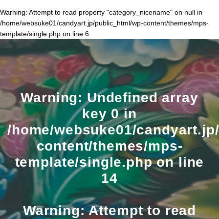
Warning
: Attempt to read property "category_nicename" on null in
/home/websuke01/candyart.jp/public_html/wp-content/themes/mps-
template/single.php
on line
6
Warning
: Undefined array
key 0 in
/home/websuke01/candyart.jp/
content/themes/mps-
template/single.php
on line
14
Warning
: Attempt to read