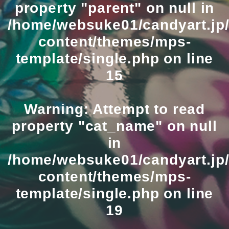
property "parent" on null in
/home/websuke01/candyart.jp/
content/themes/mps-
template/single.php
on line
15
Warning
: Attempt to read
property "cat_name" on null
in
/home/websuke01/candyart.jp/
content/themes/mps-
template/single.php
on line
19