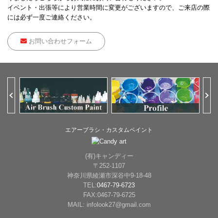
イベント・出張等により営業時間に変更がございますので、ご来店の際
には必ず一度ご連絡ください。
お問い合わせフォーム
Previous
Ne
エアーブラシ・カスタムペイント
(有)キャンディー
〒252-1107
神奈川県綾瀬市深谷中9-18-48
TEL:
0467-79-6723
FAX:0467-79-6725
MAIL: infolook27@gmail.com