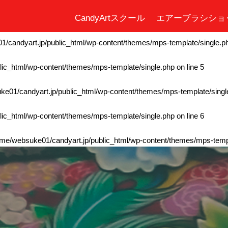
CandyArtスクール
エアーブラシショ
ic_html/wp-content/themes/mps-template/single.php
on line
4
/candyart.jp/public_html/wp-content/themes/mps-template/single.p
ic_html/wp-content/themes/mps-template/single.php
on line
5
e01/candyart.jp/public_html/wp-content/themes/mps-template/singl
ic_html/wp-content/themes/mps-template/single.php
on line
6
me/websuke01/candyart.jp/public_html/wp-content/themes/mps-templ