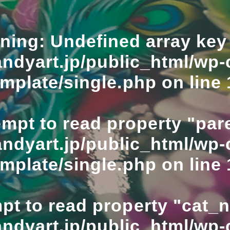
ning
: Undefined array key 
ndyart.jp/public_html/wp-
emplate/single.php
on line
empt to read property "pare
ndyart.jp/public_html/wp-
emplate/single.php
on line
mpt to read property "cat_
ndyart.jp/public_html/wp-