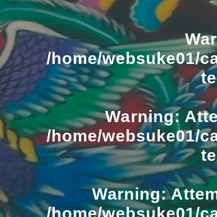
War
/home/websuke01/ca
t
Warning
: Att
/home/websuke01/ca
t
Warning
: Atte
/home/websuke01/ca