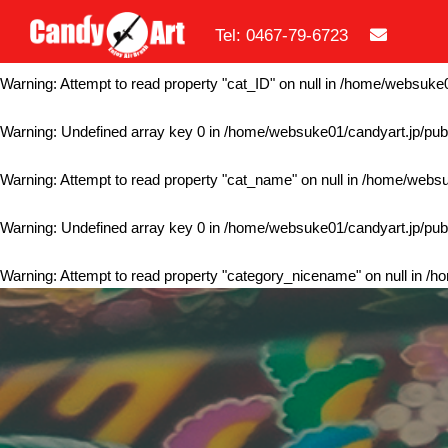
Tel: 0467-79-6723
Warning
: Undefined array key 0 in
/home/websuke01/candyart.jp/publ
Warning
: Attempt to read property "cat_ID" on null in
/home/websuke01
Warning
: Undefined array key 0 in
/home/websuke01/candyart.jp/publ
Warning
: Attempt to read property "cat_name" on null in
/home/websuk
Warning
: Undefined array key 0 in
/home/websuke01/candyart.jp/publ
Warning
: Attempt to read property "category_nicename" on null in
/ho