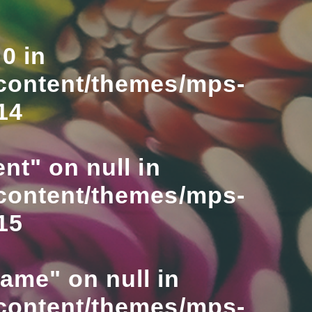
0 in
content/themes/mps-
14
nt" on null in
content/themes/mps-
15
name" on null in
content/themes/mps-