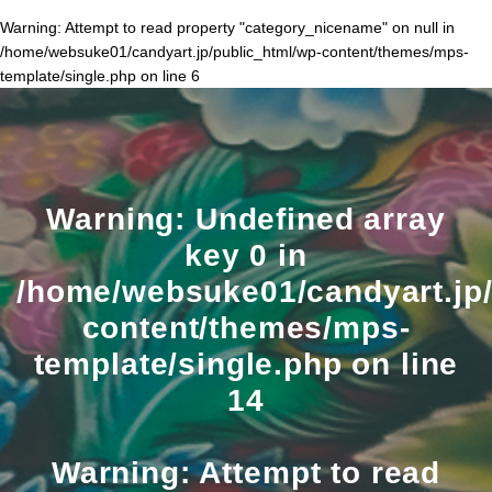
Warning
: Attempt to read property "category_nicename" on null in
/home/websuke01/candyart.jp/public_html/wp-content/themes/mps-
template/single.php
on line
6
Warning
: Undefined array
key 0 in
/home/websuke01/candyart.jp/
content/themes/mps-
template/single.php
on line
14
Warning
: Attempt to read