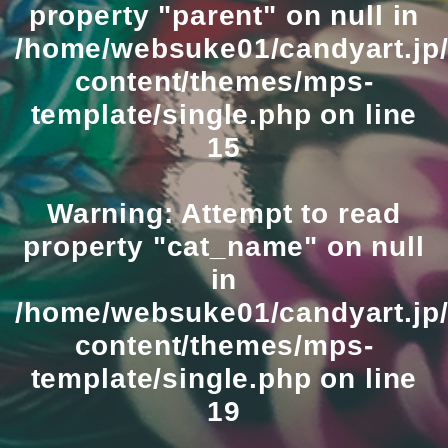
property "parent" on null in
/home/websuke01/candyart.jp/
content/themes/mps-
template/single.php
on line
15
Warning
: Attempt to read
property "cat_name" on null
in
/home/websuke01/candyart.jp/
content/themes/mps-
template/single.php
on line
19