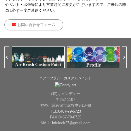
イベント・出張等により営業時間に変更がございますので、ご来店の際
には必ず一度ご連絡ください。
お問い合わせフォーム
Previous
Ne
エアーブラシ・カスタムペイント
(有)キャンディー
〒252-1107
神奈川県綾瀬市深谷中9-18-48
TEL:
0467-79-6723
FAX:0467-79-6725
MAIL: infolook27@gmail.com