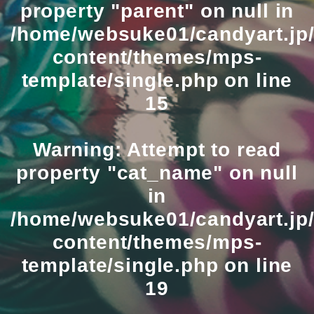
property "parent" on null in
/home/websuke01/candyart.jp/
content/themes/mps-
template/single.php
on line
15
Warning
: Attempt to read
property "cat_name" on null
in
/home/websuke01/candyart.jp/
content/themes/mps-
template/single.php
on line
19