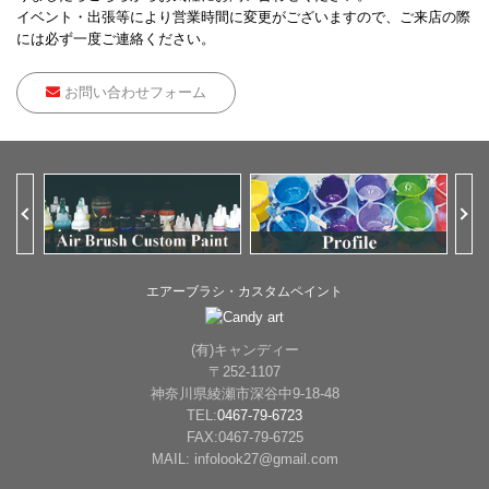
イベント・出張等により営業時間に変更がございますので、ご来店の際
には必ず一度ご連絡ください。
お問い合わせフォーム
Previous
Ne
エアーブラシ・カスタムペイント
(有)キャンディー
〒252-1107
神奈川県綾瀬市深谷中9-18-48
TEL:
0467-79-6723
FAX:0467-79-6725
MAIL: infolook27@gmail.com