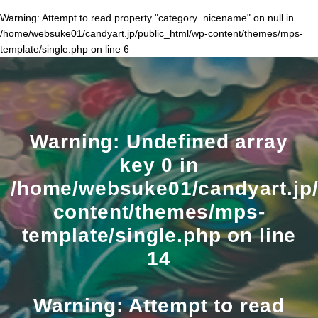
Warning
: Attempt to read property "category_nicename" on null in
/home/websuke01/candyart.jp/public_html/wp-content/themes/mps-
template/single.php
on line
6
Warning
: Undefined array
key 0 in
/home/websuke01/candyart.jp/
content/themes/mps-
template/single.php
on line
14
Warning
: Attempt to read