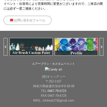
イベント・出張等により営業時間に変更がございますので、ご来店の際
には必ず一度ご連絡ください。
お問い合わせフォーム
Previous
Ne
エアーブラシ・カスタムペイント
(有)キャンディー
〒252-1107
神奈川県綾瀬市深谷中9-18-48
TEL:
0467-79-6723
FAX:0467-79-6725
MAIL: infolook27@gmail.com