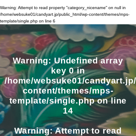
Warning
: Attempt to read property "category_nicename" on null in
/home/websuke01/candyart.jp/public_html/wp-content/themes/mps-
template/single.php
on line
6
Warning
: Undefined array
key 0 in
/home/websuke01/candyart.jp/
content/themes/mps-
template/single.php
on line
14
Warning
: Attempt to read