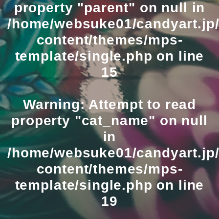
property "parent" on null in
/home/websuke01/candyart.jp/
content/themes/mps-
template/single.php
on line
15
Warning
: Attempt to read
property "cat_name" on null
in
/home/websuke01/candyart.jp/
content/themes/mps-
template/single.php
on line
19