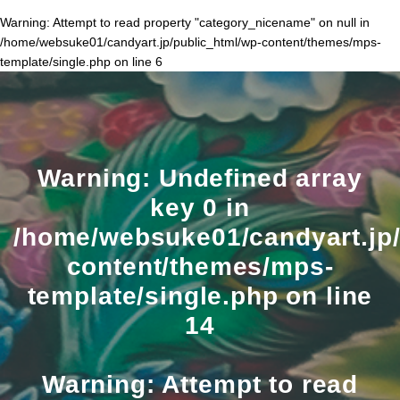
Warning
: Attempt to read property "category_nicename" on null in
/home/websuke01/candyart.jp/public_html/wp-content/themes/mps-
template/single.php
on line
6
Warning
: Undefined array
key 0 in
/home/websuke01/candyart.jp/
content/themes/mps-
template/single.php
on line
14
Warning
: Attempt to read