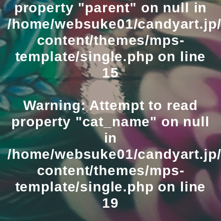
property "parent" on null in
/home/websuke01/candyart.jp/
content/themes/mps-
template/single.php
on line
15
Warning
: Attempt to read
property "cat_name" on null
in
/home/websuke01/candyart.jp/
content/themes/mps-
template/single.php
on line
19