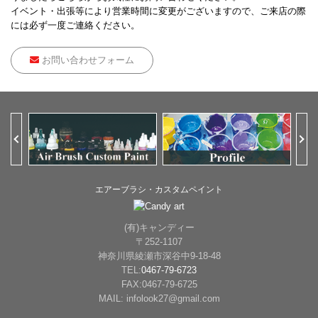
イベント・出張等により営業時間に変更がございますので、ご来店の際
には必ず一度ご連絡ください。
お問い合わせフォーム
Previous
Ne
エアーブラシ・カスタムペイント
(有)キャンディー
〒252-1107
神奈川県綾瀬市深谷中9-18-48
TEL:
0467-79-6723
FAX:0467-79-6725
MAIL: infolook27@gmail.com