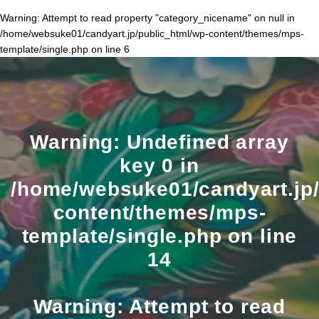
Warning
: Attempt to read property "category_nicename" on null in
/home/websuke01/candyart.jp/public_html/wp-content/themes/mps-
template/single.php
on line
6
Warning
: Undefined array
key 0 in
/home/websuke01/candyart.jp/
content/themes/mps-
template/single.php
on line
14
Warning
: Attempt to read