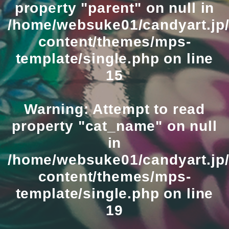
property "parent" on null in
/home/websuke01/candyart.jp/
content/themes/mps-
template/single.php
on line
15
Warning
: Attempt to read
property "cat_name" on null
in
/home/websuke01/candyart.jp/
content/themes/mps-
template/single.php
on line
19