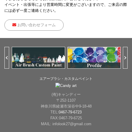
イベント・出張等により営業時間に変更がございますので、ご来店の際
には必ず一度ご連絡ください。
お問い合わせフォーム
Previous
Ne
エアーブラシ・カスタムペイント
(有)キャンディー
〒252-1107
神奈川県綾瀬市深谷中9-18-48
TEL:
0467-79-6723
FAX:0467-79-6725
MAIL: infolook27@gmail.com