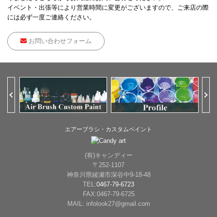
イベント・出張等により営業時間に変更がございますので、ご来店の際
には必ず一度ご連絡ください。
お問い合わせフォーム
Previous
Ne
エアーブラシ・カスタムペイント
(有)キャンディー
〒252-1107
神奈川県綾瀬市深谷中9-18-48
TEL:
0467-79-6723
FAX:0467-79-6725
MAIL: infolook27@gmail.com