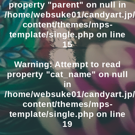
property "parent" on null in
/home/websuke01/candyart.jp/
content/themes/mps-
template/single.php
on line
15
Warning
: Attempt to read
property "cat_name" on null
in
/home/websuke01/candyart.jp/
content/themes/mps-
template/single.php
on line
19