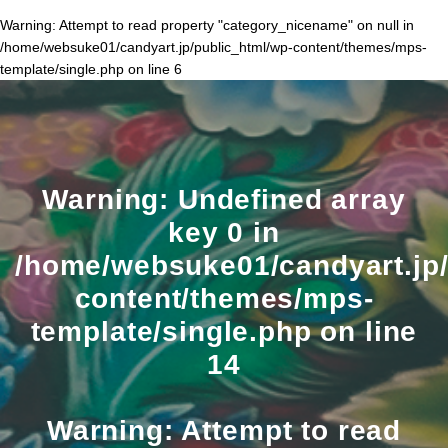
Warning
: Attempt to read property "category_nicename" on null in
/home/websuke01/candyart.jp/public_html/wp-content/themes/mps-
template/single.php
on line
6
Warning
: Undefined array
key 0 in
/home/websuke01/candyart.jp/
content/themes/mps-
template/single.php
on line
14
Warning
: Attempt to read