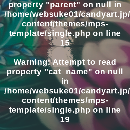
property "parent" on null in
/home/websuke01/candyart.jp/
content/themes/mps-
template/single.php
on line
15
Warning
: Attempt to read
property "cat_name" on null
in
/home/websuke01/candyart.jp/
content/themes/mps-
template/single.php
on line
19