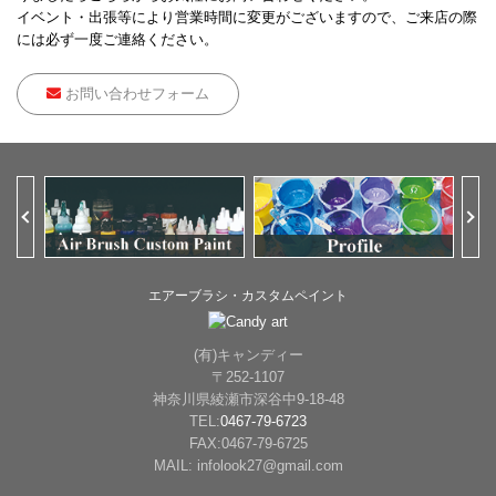
イベント・出張等により営業時間に変更がございますので、ご来店の際
には必ず一度ご連絡ください。
お問い合わせフォーム
Previous
Ne
エアーブラシ・カスタムペイント
(有)キャンディー
〒252-1107
神奈川県綾瀬市深谷中9-18-48
TEL:
0467-79-6723
FAX:0467-79-6725
MAIL: infolook27@gmail.com