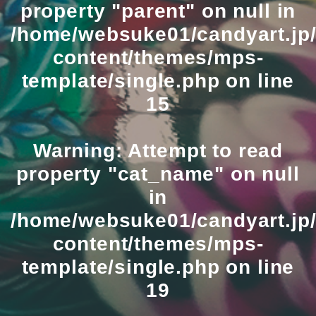
property "parent" on null in
/home/websuke01/candyart.jp/
content/themes/mps-
template/single.php
on line
15
Warning
: Attempt to read
property "cat_name" on null
in
/home/websuke01/candyart.jp/
content/themes/mps-
template/single.php
on line
19