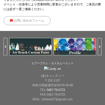
イベント・出張等により営業時間に変更がございますので、ご来店の際
には必ず一度ご連絡ください。
お問い合わせフォーム
Previous
Ne
エアーブラシ・カスタムペイント
(有)キャンディー
〒252-1107
神奈川県綾瀬市深谷中9-18-48
TEL:
0467-79-6723
FAX:0467-79-6725
MAIL: infolook27@gmail.com