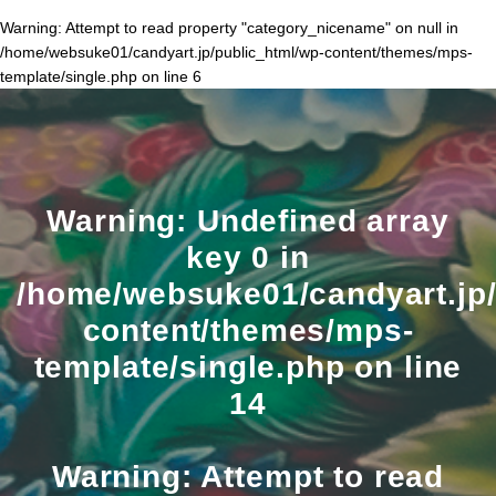
Warning
: Attempt to read property "category_nicename" on null in
/home/websuke01/candyart.jp/public_html/wp-content/themes/mps-
template/single.php
on line
6
Warning
: Undefined array
key 0 in
/home/websuke01/candyart.jp/
content/themes/mps-
template/single.php
on line
14
Warning
: Attempt to read