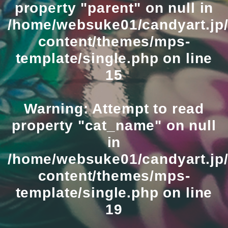
property "parent" on null in
/home/websuke01/candyart.jp/
content/themes/mps-
template/single.php
on line
15
Warning
: Attempt to read
property "cat_name" on null
in
/home/websuke01/candyart.jp/
content/themes/mps-
template/single.php
on line
19