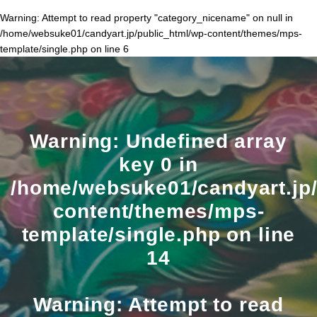
Warning
: Attempt to read property "category_nicename" on null in
/home/websuke01/candyart.jp/public_html/wp-content/themes/mps-
template/single.php
on line
6
Warning
: Undefined array
key 0 in
/home/websuke01/candyart.jp/
content/themes/mps-
template/single.php
on line
14
Warning
: Attempt to read