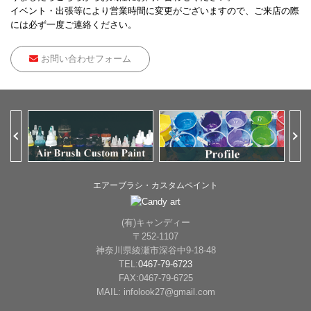
イベント・出張等により営業時間に変更がございますので、ご来店の際
には必ず一度ご連絡ください。
お問い合わせフォーム
Previous
Ne
エアーブラシ・カスタムペイント
(有)キャンディー
〒252-1107
神奈川県綾瀬市深谷中9-18-48
TEL:
0467-79-6723
FAX:0467-79-6725
MAIL: infolook27@gmail.com