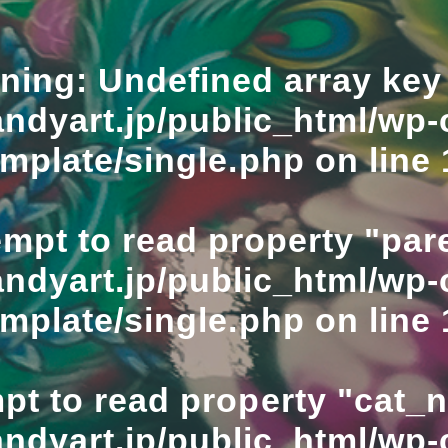
ning
: Undefined array key 
ndyart.jp/public_html/wp-
emplate/single.php
on line
empt to read property "pare
ndyart.jp/public_html/wp-
emplate/single.php
on line
mpt to read property "cat_
ndyart.jp/public_html/wp-