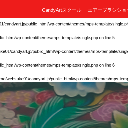
CandyArtスクール
エアーブラシショ
ic_html/wp-content/themes/mps-template/single.php
on line
4
/candyart.jp/public_html/wp-content/themes/mps-template/single.p
ic_html/wp-content/themes/mps-template/single.php
on line
5
e01/candyart.jp/public_html/wp-content/themes/mps-template/singl
ic_html/wp-content/themes/mps-template/single.php
on line
6
me/websuke01/candyart.jp/public_html/wp-content/themes/mps-templ