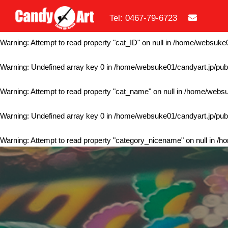
Tel: 0467-79-6723
Warning
: Undefined array key 0 in
/home/websuke01/candyart.jp/publ
Warning
: Attempt to read property "cat_ID" on null in
/home/websuke01
Warning
: Undefined array key 0 in
/home/websuke01/candyart.jp/publ
Warning
: Attempt to read property "cat_name" on null in
/home/websuk
Warning
: Undefined array key 0 in
/home/websuke01/candyart.jp/publ
Warning
: Attempt to read property "category_nicename" on null in
/ho