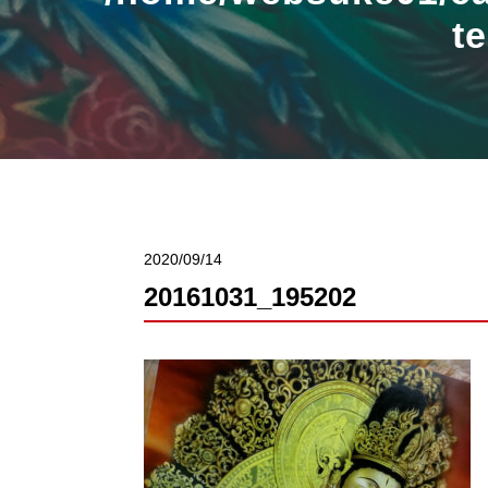
t
2020/09/14
20161031_195202