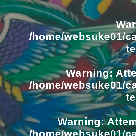
War
/home/websuke01/ca
t
Warning
: Att
/home/websuke01/ca
t
Warning
: Atte
/home/websuke01/ca