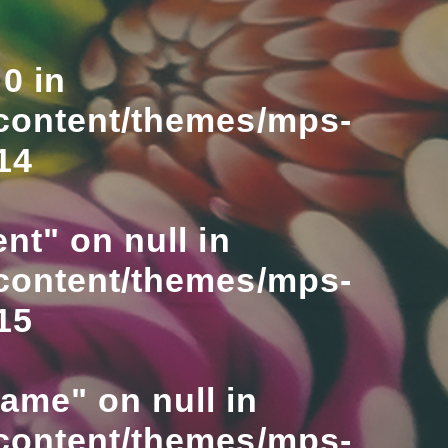
0 in
content/themes/mps-
14
nt" on null in
content/themes/mps-
15
name" on null in
content/themes/mps-