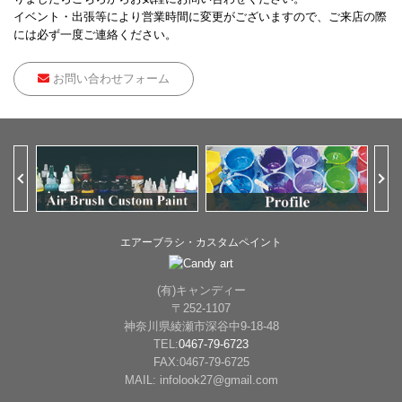
イベント・出張等により営業時間に変更がございますので、ご来店の際
には必ず一度ご連絡ください。
お問い合わせフォーム
Previous
Ne
エアーブラシ・カスタムペイント
(有)キャンディー
〒252-1107
神奈川県綾瀬市深谷中9-18-48
TEL:
0467-79-6723
FAX:0467-79-6725
MAIL: infolook27@gmail.com