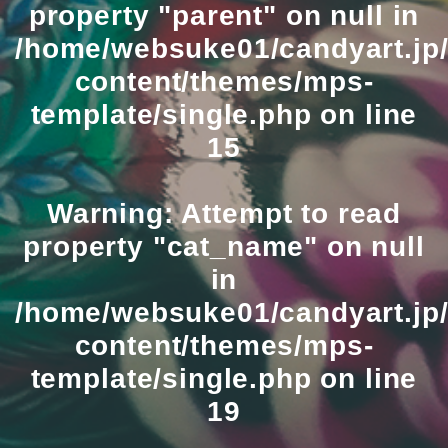
property "parent" on null in
/home/websuke01/candyart.jp/
content/themes/mps-
template/single.php
on line
15
Warning
: Attempt to read
property "cat_name" on null
in
/home/websuke01/candyart.jp/
content/themes/mps-
template/single.php
on line
19