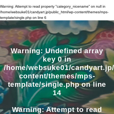
Warning
: Attempt to read property "category_nicename" on null in
/home/websuke01/candyart.jp/public_html/wp-content/themes/mps-
template/single.php
on line
6
Warning
: Undefined array
key 0 in
/home/websuke01/candyart.jp/
content/themes/mps-
template/single.php
on line
14
Warning
: Attempt to read