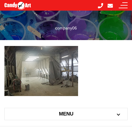
company06
MENU