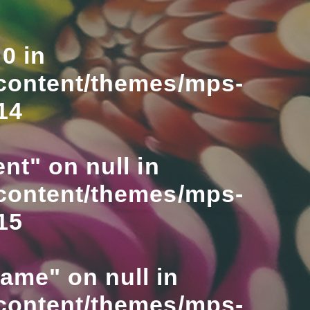
0 in
content/themes/mps-
14
nt" on null in
content/themes/mps-
15
name" on null in
content/themes/mps-