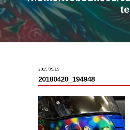
t
2019/05/15
20180420_194948