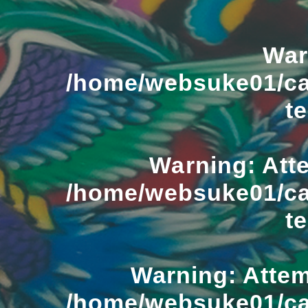
War
/home/websuke01/ca
t
Warning
: Att
/home/websuke01/ca
t
Warning
: Atte
/home/websuke01/ca