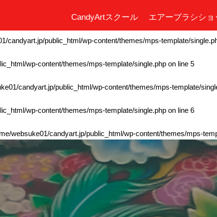
CandyArtスクール
エアーブラシショ
ic_html/wp-content/themes/mps-template/single.php
on line
4
/candyart.jp/public_html/wp-content/themes/mps-template/single.p
ic_html/wp-content/themes/mps-template/single.php
on line
5
e01/candyart.jp/public_html/wp-content/themes/mps-template/singl
ic_html/wp-content/themes/mps-template/single.php
on line
6
me/websuke01/candyart.jp/public_html/wp-content/themes/mps-templ