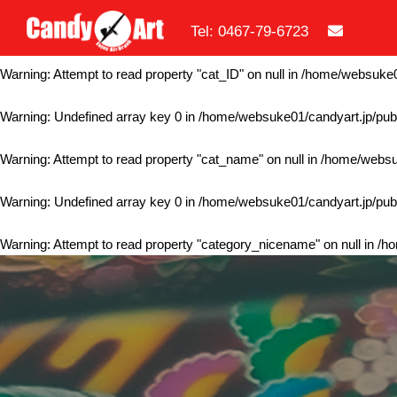
Tel: 0467-79-6723
Warning
: Undefined array key 0 in
/home/websuke01/candyart.jp/publ
Warning
: Attempt to read property "cat_ID" on null in
/home/websuke01
Warning
: Undefined array key 0 in
/home/websuke01/candyart.jp/publ
Warning
: Attempt to read property "cat_name" on null in
/home/websuk
Warning
: Undefined array key 0 in
/home/websuke01/candyart.jp/publ
Warning
: Attempt to read property "category_nicename" on null in
/ho