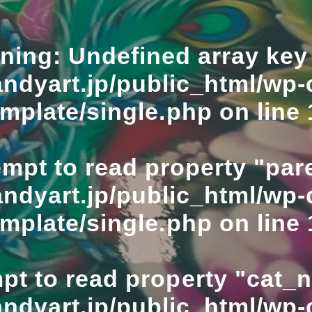
ning
: Undefined array key 
ndyart.jp/public_html/wp-
emplate/single.php
on line
empt to read property "pare
ndyart.jp/public_html/wp-
emplate/single.php
on line
mpt to read property "cat_
ndyart.jp/public_html/wp-