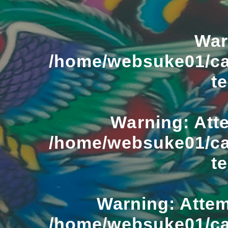
War
/home/websuke01/ca
t
Warning
: Att
/home/websuke01/ca
t
Warning
: Atte
/home/websuke01/ca