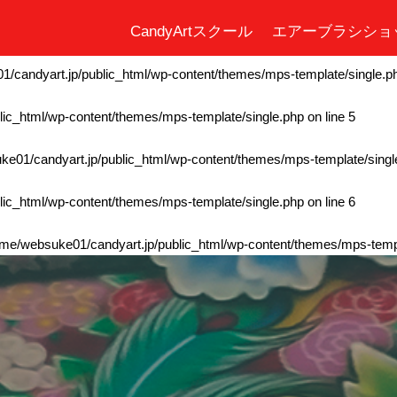
CandyArtスクール
エアーブラシショ
ic_html/wp-content/themes/mps-template/single.php
on line
4
/candyart.jp/public_html/wp-content/themes/mps-template/single.p
ic_html/wp-content/themes/mps-template/single.php
on line
5
e01/candyart.jp/public_html/wp-content/themes/mps-template/singl
ic_html/wp-content/themes/mps-template/single.php
on line
6
me/websuke01/candyart.jp/public_html/wp-content/themes/mps-templ