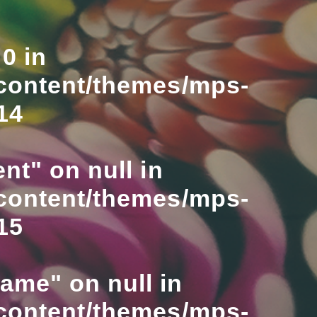
0 in
content/themes/mps-
14
nt" on null in
content/themes/mps-
15
name" on null in
content/themes/mps-