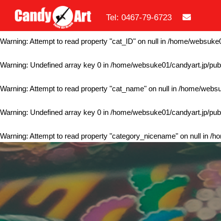
Tel: 0467-79-6723
Warning
: Undefined array key 0 in
/home/websuke01/candyart.jp/publ
Warning
: Attempt to read property "cat_ID" on null in
/home/websuke01
Warning
: Undefined array key 0 in
/home/websuke01/candyart.jp/publ
Warning
: Attempt to read property "cat_name" on null in
/home/websuk
Warning
: Undefined array key 0 in
/home/websuke01/candyart.jp/publ
Warning
: Attempt to read property "category_nicename" on null in
/ho