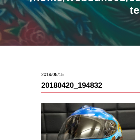
t
2019/05/15
20180420_194832