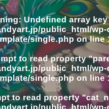
ning
: Undefined array key 
ndyart.jp/public_html/wp-
emplate/single.php
on line
empt to read property "pare
ndyart.jp/public_html/wp-
emplate/single.php
on line
mpt to read property "cat_
ndyart.jp/public_html/wp-