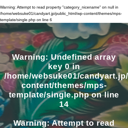
Warning
: Attempt to read property "category_nicename" on null in
/home/websuke01/candyart.jp/public_html/wp-content/themes/mps-
template/single.php
on line
6
Warning
: Undefined array
key 0 in
/home/websuke01/candyart.jp/
content/themes/mps-
template/single.php
on line
14
Warning
: Attempt to read