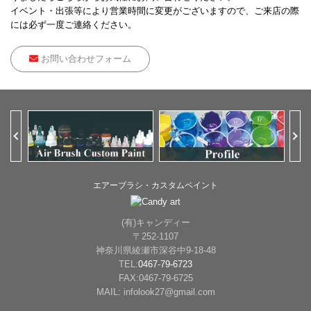
イベント・出張等により営業時間に変更がございますので、ご来店の際
には必ず一度ご連絡ください。
お問い合わせフォーム
Previous
Ne
エアーブラシ・カスタムペイント
(有)キャンディー
〒252-1107
神奈川県綾瀬市深谷中9-18-48
TEL:
0467-79-6723
FAX:0467-79-6725
MAIL: infolook27@gmail.com