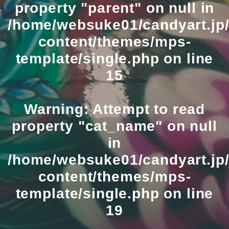
property "parent" on null in
/home/websuke01/candyart.jp/
content/themes/mps-
template/single.php
on line
15
Warning
: Attempt to read
property "cat_name" on null
in
/home/websuke01/candyart.jp/
content/themes/mps-
template/single.php
on line
19